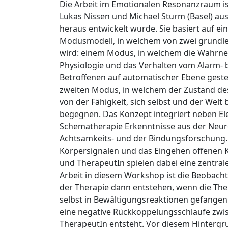
Die Arbeit im Emotionalen Resonanzraum is
Lukas Nissen und Michael Sturm (Basel) au
heraus entwickelt wurde. Sie basiert auf e
Modusmodell, in welchem von zwei grund
wird: einem Modus, in welchem die Wahrn
Physiologie und das Verhalten vom Alarm-
Betroffenen auf automatischer Ebene geste
zweiten Modus, in welchem der Zustand des
von der Fähigkeit, sich selbst und der Wel
begegnen. Das Konzept integriert neben E
Schematherapie Erkenntnisse aus der Neuro
Achtsamkeits- und der Bindungsforschung. 
Körpersignalen und das Eingehen offenen K
und TherapeutIn spielen dabei eine zentral
Arbeit in diesem Workshop ist die Beobach
der Therapie dann entstehen, wenn die Th
selbst in Bewältigungsreaktionen gefangen
eine negative Rückkoppelungsschlaufe zwi
TherapeutIn entsteht. Vor diesem Hintergru