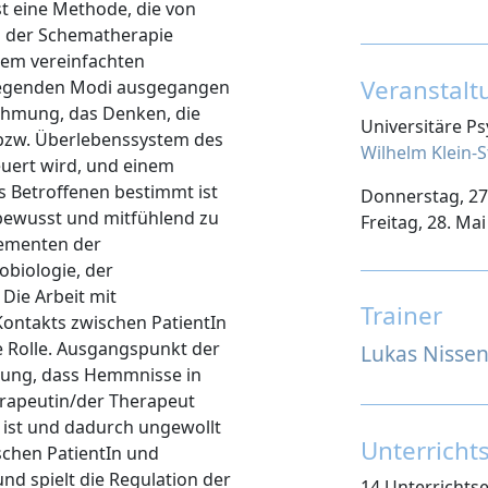
t eine Methode, die von
s der Schematherapie
inem vereinfachten
Veranstal
legenden Modi ausgegangen
ehmung, das Denken, die
Universitäre Ps
 bzw. Überlebenssystem des
Wilhelm Klein-S
uert wird, und einem
 Betroffenen bestimmt ist
Donnerstag, 27.
t bewusst und mitfühlend zu
Freitag, 28. Ma
lementen der
biologie, der
Die Arbeit mit
Trainer
ontakts zwischen PatientIn
e Rolle. Ausgangspunkt der
Lukas Nisse
tung, dass Hemmnisse in
erapeutin/der Therapeut
 ist und dadurch ungewollt
Unterricht
schen PatientIn und
nd spielt die Regulation der
14 Unterrichts