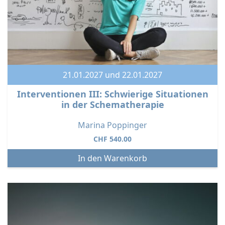
21.01.2027 und 22.01.2027
Interventionen III: Schwierige Situationen
in der Schematherapie
Marina Poppinger
CHF
540.00