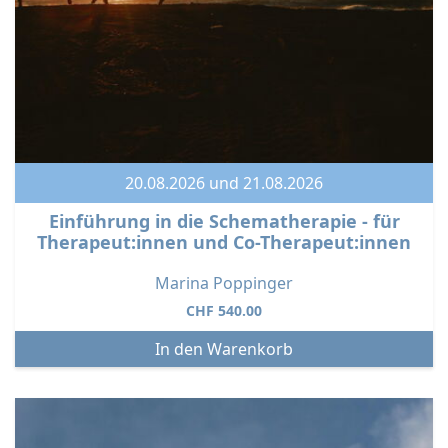
20.08.2026 und 21.08.2026
Einführung in die Schematherapie - für
Therapeut:innen und Co-Therapeut:innen
Marina Poppinger
CHF
540.00